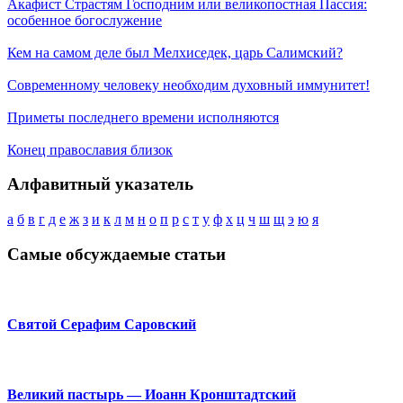
Акафист Страстям Господним или великопостная Пассия:
особенное богослужение
Кем на самом деле был Мелхиседек, царь Салимский?
Современному человеку необходим духовный иммунитет!
Приметы последнего времени исполняются
Конец православия близок
Алфавитный указатель
а
б
в
г
д
е
ж
з
и
к
л
м
н
о
п
р
с
т
у
ф
х
ц
ч
ш
щ
э
ю
я
Самые обсуждаемые статьи
Святой Серафим Саровский
Великий пастырь — Иоанн Кронштадтский