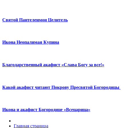
Святой Пантелеимон Целитель
Икона Неопалимая Купина
Благодарственный акафист «Слава Богу за все!»
Какой акафист читают Покрову Пресвятой Богородицы
Икона и акафист Богородице «Всецарица»
Главная страница