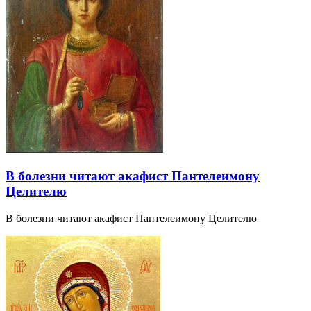
В болезни читают акафист Пантелеимону
Целителю
В болезни читают акафист Пантелеимону Целителю