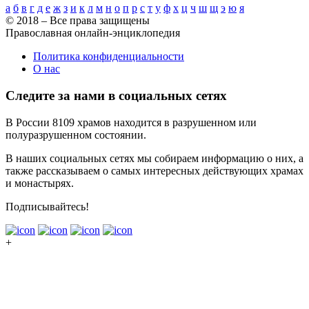
а
б
в
г
д
е
ж
з
и
к
л
м
н
о
п
р
с
т
у
ф
х
ц
ч
ш
щ
э
ю
я
© 2018 – Все права защищены
Православная онлайн-энциклопедия
Политика конфиденциальности
О нас
Следите за нами в социальных сетях
В России 8109 храмов находится в разрушенном или
полуразрушенном состоянии.
В наших социальных сетях мы собираем информацию о них, а
также рассказываем о самых интересных действующих храмах
и монастырях.
Подписывайтесь!
+