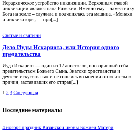
Иерархическое устройство инквизиции. Верховным главой
инквизиции являлся папа Римский. Именно ему – наместнику
Бога на земле – служила и подчинялась эта машина. «Монахи
и инквизиторы, — при[...]
Святые и святыни
Дело Иуды Искариота, или История одного
предательства
Иуда Искариот — один из 12 апостолов, опозоривший себя
предательством Божьего Сына. Знатоки христианства и
деятели искусства так и не сошлись во мнении относительно
причин, заставивших его отправ[...]
Навигация
1
2
3
Следующая
по
записям
Последние материалы
4 ноября праздник Казанской иконы Божией Матери